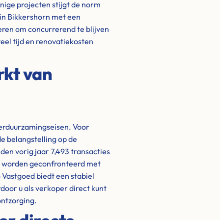
ige projecten stijgt de norm
 in Bikkershorn met een
eren om concurrerend te blijven
eel tijd en renovatiekosten
rkt van
verduurzamingseisen. Voor
de belangstelling op de
den vorig jaar 7,493 transacties
rs worden geconfronteerd met
 Vastgoed biedt een stabiel
door u als verkoper direct kunt
ontzorging.