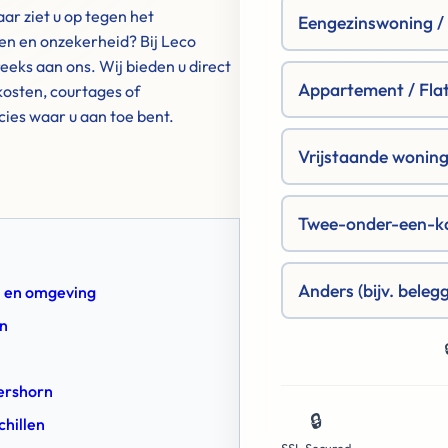
ar ziet u op tegen het
Eengezinswoning / R
gen en onzekerheid? Bij Leco
eks aan ons. Wij bieden u direct
Appartement / Fla
osten, courtages of
ecies waar u aan toe bent.
Vrijstaande woning 
Twee-onder-een-k
Anders (bijv. beleg
rn en omgeving
rn
kershorn
🔒
chillen