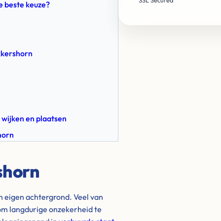
SSL Secured
e beste keuze?
kkershorn
 wijken en plaatsen
horn
shorn
jn eigen achtergrond. Veel van
om langdurige onzekerheid te