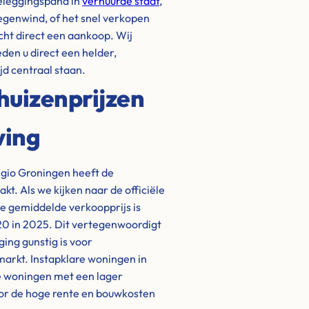
beleggingspand in
verhuurde staat
,
tegenwind, of het snel verkopen
cht direct een aankoop. Wij
eden u direct een helder,
jd centraal staan.
huizenprijzen
ving
gio Groningen heeft de
. Als we kijken naar de officiële
de gemiddelde verkoopprijs is
220 in 2025. Dit vertegenwoordigt
ing gunstig is voor
 markt. Instapklare woningen in
e woningen met een lager
door de hoge rente en bouwkosten