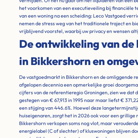
vermijden. Of het nu gaat om het liquideren van een 
het voorkomen van een executieveiling bij financiële 
van een woning na een scheiding: Leco Vastgoed verri
nemen de stress weg van het traditionele traject en bi
vrijblijvend voorstel, waarbij uw privacy en wensen alti
De ontwikkeling van de 
in Bikkershorn en omge
De vastgoedmarkt in Bikkershorn en de omliggende re
afgelopen decennia een opmerkelijke groei doorgemaakt
cijfers van de referentieregio Groningen, zien we dat 
gestegen van € 67,913 in 1995 naar maar liefst € 371,
een stijging van 446.6%. Hoewel deze langetermijnstijg
huiseigenaren, zorgt het in 2026 ook voor een grillige
Bikkershorn verkopen soms nog vlot, maar verouderd
energielabel (C of slechter) of kluswoningen blijven 