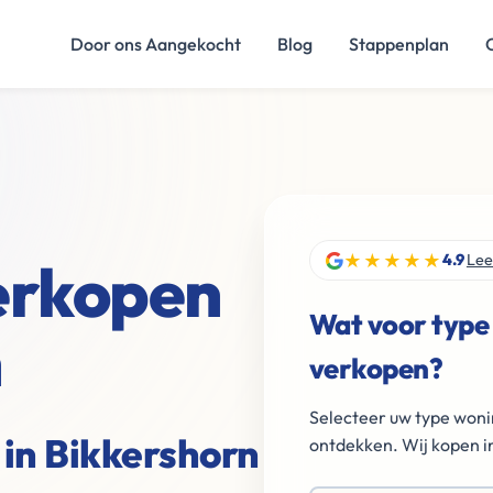
Door ons Aangekocht
Blog
Stappenplan
★★★★★
verkopen
4.9
Lee
Wat voor type
n
verkopen?
Selecteer uw type woni
 in Bikkershorn
ontdekken. Wij kopen in