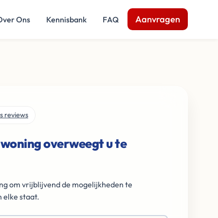
Aanvragen
Over Ons
Kennisbank
FAQ
s reviews
 woning overweegt u te
ng om vrijblijvend de mogelijkheden te
 elke staat.