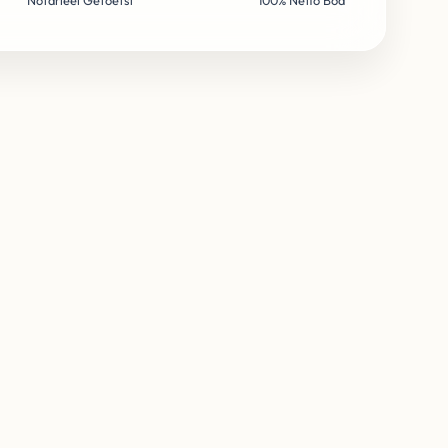
Notarieel Getoetst
100% Netto Bod