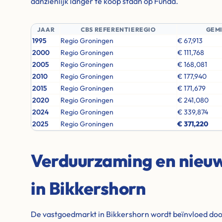
aanzienlijk langer te koop staan op Funda.
JAAR
CBS REFERENTIEREGIO
GEM
1995
Regio Groningen
€ 67,913
2000
Regio Groningen
€ 111,768
2005
Regio Groningen
€ 168,081
2010
Regio Groningen
€ 177,940
2015
Regio Groningen
€ 171,679
2020
Regio Groningen
€ 241,080
2024
Regio Groningen
€ 339,874
2025
Regio Groningen
€ 371,220
Verduurzaming en nie
in Bikkershorn
De vastgoedmarkt in Bikkershorn wordt beïnvloed door