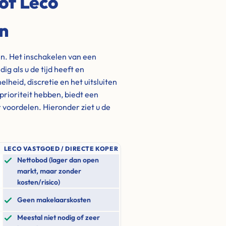
of Leco
en
en. Het inschakelen van een
g als u de tijd heeft en
lheid, discretie en het uitsluiten
 prioriteit hebben, biedt een
 voordelen. Hieronder ziet u de
LECO VASTGOED / DIRECTE KOPER
Nettobod (lager dan open
markt, maar zonder
kosten/risico)
Geen makelaarskosten
Meestal niet nodig of zeer