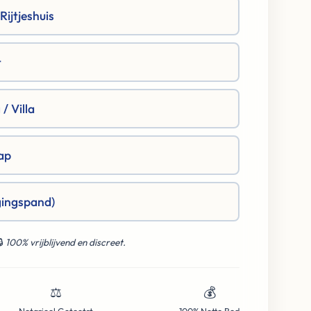
ijtjeshuis
t
/ Villa
ap
gingspand)
🔒
100% vrijblijvend en discreet.
⚖️
💰