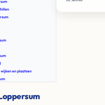
SSL Secured
ersum
hillen
ersum
rsum
rsum
d
 wijken en plaatsen
sum
 Loppersum