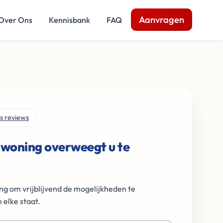
Aanvragen
Over Ons
Kennisbank
FAQ
s reviews
 woning overweegt u te
ng om vrijblijvend de mogelijkheden te
 elke staat.