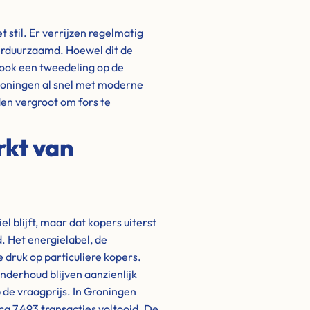
stil. Er verrijzen regelmatig
rduurzaamd. Hoewel dit de
 ook een tweedeling op de
woningen al snel met moderne
en vergroot om fors te
rkt van
l blijft, maar dat kopers uiterst
. Het energielabel, de
 druk op particuliere kopers.
nderhoud blijven aanzienlijk
 de vraagprijs. In Groningen
ca 7,493 transacties voltooid. De