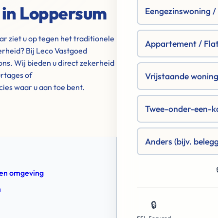
 in Loppersum
Eengezinswoning / R
 ziet u op tegen het traditionele
Appartement / Fla
erheid? Bij Leco Vastgoed
ns. Wij bieden u direct zekerheid
rtages of
Vrijstaande woning 
ecies waar u aan toe bent.
Twee-onder-een-k
Anders (bijv. beleg
m en omgeving
m
🔒