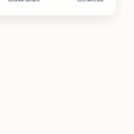
Notarieel Getoetst
100% Netto Bod