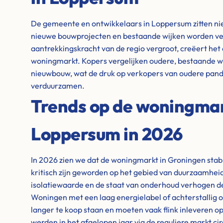
De gemeente en ontwikkelaars in Loppersum zitten niet 
nieuwe bouwprojecten en bestaande wijken worden ve
aantrekkingskracht van de regio vergroot, creëert het
woningmarkt. Kopers vergelijken oudere, bestaande 
nieuwbouw, wat de druk op verkopers van oudere pand
verduurzamen.
Trends op de woningma
Loppersum in 2026
In 2026 zien we dat de woningmarkt in Groningen stabie
kritisch zijn geworden op het gebied van duurzaamheid
isolatiewaarde en de staat van onderhoud verhogen de
Woningen met een laag energielabel of achterstallig o
langer te koop staan en moeten vaak flink inleveren op
werden in het afgelopen jaar via de reguliere markt cir