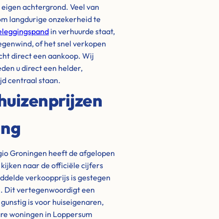
n eigen achtergrond. Veel van
om langdurige onzekerheid te
eleggingspand
in verhuurde staat,
tegenwind, of het snel verkopen
cht direct een aankoop. Wij
eden u direct een helder,
jd centraal staan.
huizenprijzen
ing
io Groningen heeft de afgelopen
jken naar de officiële cijfers
iddelde verkoopprijs is gestegen
25. Dit vertegenwoordigt een
gunstig is voor huiseigenaren,
klare woningen in Loppersum