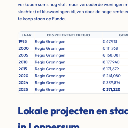
verkopen soms nog vlot, maar verouderde woningen m
slechter) of kluswoningen blijven door de hoge rente 
te koop staan op Funda.
JAAR
CBS REFERENTIEREGIO
GEM
1995
Regio Groningen
€ 67,913
2000
Regio Groningen
€ 111,768
2005
Regio Groningen
€ 168,081
2010
Regio Groningen
€ 177,940
2015
Regio Groningen
€ 171,679
2020
Regio Groningen
€ 241,080
2024
Regio Groningen
€ 339,874
2025
Regio Groningen
€ 371,220
Lokale projecten en st
in Loppersum