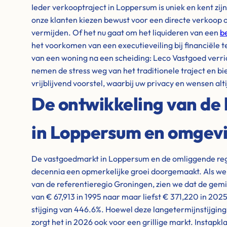
Ieder verkooptraject in Loppersum is uniek en kent zij
onze klanten kiezen bewust voor een directe verkoop 
vermijden. Of het nu gaat om het liquideren van een
b
het voorkomen van een executieveiling bij financiële 
van een woning na een scheiding: Leco Vastgoed verri
nemen de stress weg van het traditionele traject en bi
vrijblijvend voorstel, waarbij uw privacy en wensen alti
De ontwikkeling van de 
in Loppersum en omgev
De vastgoedmarkt in Loppersum en de omliggende reg
decennia een opmerkelijke groei doorgemaakt. Als we ki
van de referentieregio Groningen, zien we dat de gem
van € 67,913 in 1995 naar maar liefst € 371,220 in 20
stijging van 446.6%. Hoewel deze langetermijnstijging 
zorgt het in 2026 ook voor een grillige markt. Instap