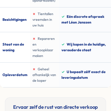
opstartkosten)
✗
Tientallen
✓
Eén discrete afspraak
Bezichtigingen
vreemden in
met Léon Janssen
uw huis
✗
Repareren
Staat van de
en
✓
Wij kopen in de huidige,
woning
verkoopklaar
verouderde staat
maken
✗
Geheel
✓
U bepaalt zélf exact de
Opleverdatum
afhankelijk van
leveringsdatum
de koper
Ervaar zelf de rust van directe verkoop