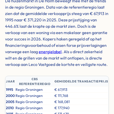
De huizenmarkt in De Holm beweegt mee met de trends
in de regio Groningen. Data van de referentieregio laat
zien dat de gemiddelde verkoopprijs steeg van € 67,913 in
1995 naar € 371,220 in 2025. Deze prijsstijging van
446.6% laat de krapte op de markt zien. Doch is de
verkoop van een woning via een makelaar geen garantie
voor succes in 2026. Kopers haken geregeld af op het
financieringsvoorbehoud of eisen forse prijsverlagingen
vanwege een laag
energielabel
. Als u direct zekerheid
wilt en de grillen van de markt wilt ontlopen, is directe
verkoop aan Leco Vastgoed de kortste en veiligste route.
CBS
JAAR
GEMIDDELDE TRANSACTIEPRIJS
REFERENTIEREGIO
1995
Regio Groningen
€ 67,913
2000
Regio Groningen
€ 111,768
2005
Regio Groningen
€ 168,081
2010
Regio Groningen
€ 177,940