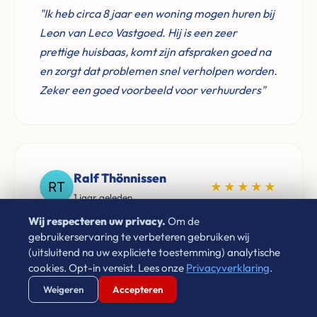
"Ik heb circa 8 jaar een woning mogen huren bij
Leon van Leco Vastgoed. Hij is een zeer
prettige huisbaas, komt zijn afspraken goed na
en zorgt dat problemen snel verholpen worden.
Zeker een goed voorbeeld voor verhuurders"
Ralf Thönnissen
★★★★★
1 jaar geleden
Wij respecteren uw privacy.
Om de
"Denkt met je mee en goed geholpen."
gebruikerservaring te verbeteren gebruiken wij
(uitsluitend na uw expliciete toestemming) analytische
cookies. Opt-in vereist. Lees onze
Privacyverklaring
.
Verstuur WhatsApp
Bel Ons Direct
Weigeren
Accepteren