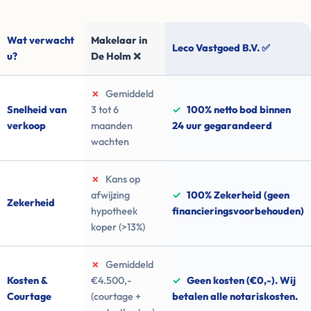
Wat verwacht
Makelaar in
Leco Vastgoed B.V. ✅
u?
De Holm ❌
✗
Gemiddeld
Snelheid van
3 tot 6
✓
100% netto bod binnen
verkoop
maanden
24 uur gegarandeerd
wachten
✗
Kans op
afwijzing
✓
100% Zekerheid (geen
Zekerheid
hypotheek
financieringsvoorbehouden)
koper (>13%)
✗
Gemiddeld
Kosten &
€4.500,-
✓
Geen kosten (€0,-). Wij
Courtage
(courtage +
betalen alle notariskosten.