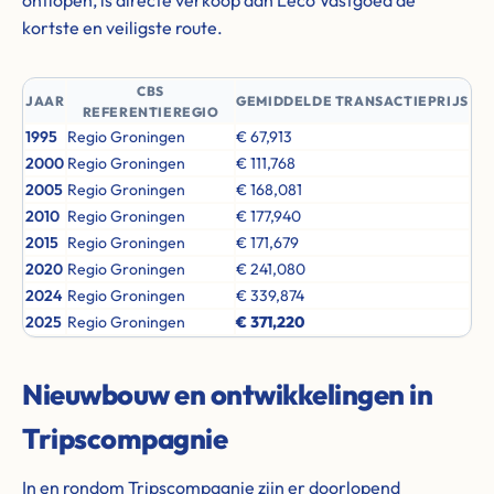
ontlopen, is directe verkoop aan Leco Vastgoed de
kortste en veiligste route.
CBS
JAAR
GEMIDDELDE TRANSACTIEPRIJS
REFERENTIEREGIO
1995
Regio Groningen
€ 67,913
2000
Regio Groningen
€ 111,768
2005
Regio Groningen
€ 168,081
2010
Regio Groningen
€ 177,940
2015
Regio Groningen
€ 171,679
2020
Regio Groningen
€ 241,080
2024
Regio Groningen
€ 339,874
2025
Regio Groningen
€ 371,220
Nieuwbouw en ontwikkelingen in
Tripscompagnie
In en rondom Tripscompagnie zijn er doorlopend