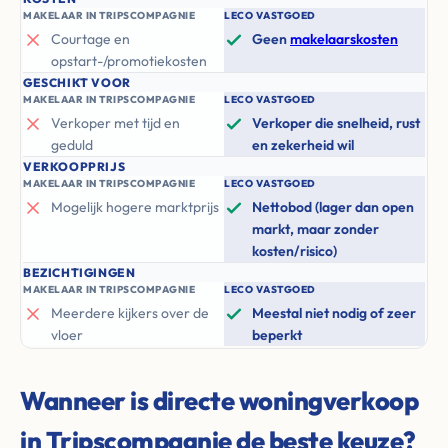
MAKELAAR IN TRIPSCOMPAGNIE
LECO VASTGOED
Courtage en
Geen
makelaarskosten
opstart-/promotiekosten
GESCHIKT VOOR
MAKELAAR IN TRIPSCOMPAGNIE
LECO VASTGOED
Verkoper met tijd en
Verkoper die snelheid, rust
geduld
en zekerheid wil
VERKOOPPRIJS
MAKELAAR IN TRIPSCOMPAGNIE
LECO VASTGOED
Mogelijk hogere marktprijs
Nettobod (lager dan open
markt, maar zonder
kosten/risico)
BEZICHTIGINGEN
MAKELAAR IN TRIPSCOMPAGNIE
LECO VASTGOED
Meerdere kijkers over de
Meestal niet nodig of zeer
vloer
beperkt
Wanneer is directe woningverkoop
in Tripscompagnie de beste keuze?