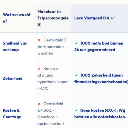
Makelaar in
Wat verwacht
Tripscompagnie
Leco Vastgoed B.V. ✅
u?
❌
✗
Gemiddeld 3
Snelheid van
✓
100% netto bod binnen
tot 6 maanden
verkoop
24 uur gegarandeerd
wachten
✗
Kans op
afwijzing
✓
100% Zekerheid (geen
Zekerheid
hypotheek koper
financieringsvoorbehouden
(>13%)
✗
Gemiddeld
Kosten &
€4.500,-
✓
Geen kosten (€0,-). Wij
Courtage
(courtage +
betalen alle notariskosten.
opstartkosten)