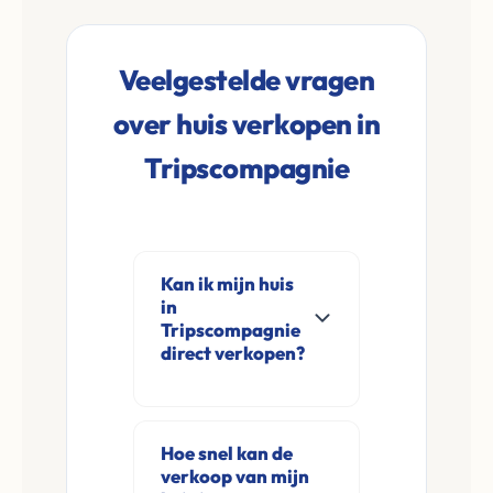
Veelgestelde vragen
over huis verkopen in
Tripscompagnie
Kan ik mijn huis
in
Tripscompagnie
direct verkopen?
Ja, Leco Vastgoed
koopt woningen
Hoe snel kan de
direct aan in
verkoop van mijn
Tripscompagnie en