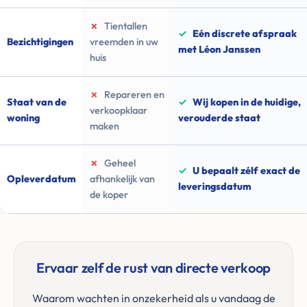
✗
Tientallen
✓
Eén discrete afspraak
Bezichtigingen
vreemden in uw
met Léon Janssen
huis
✗
Repareren en
Staat van de
✓
Wij kopen in de huidige,
verkoopklaar
woning
verouderde staat
maken
✗
Geheel
✓
U bepaalt zélf exact de
Opleverdatum
afhankelijk van
leveringsdatum
de koper
Ervaar zelf de rust van directe verkoop
Waarom wachten in onzekerheid als u vandaag de