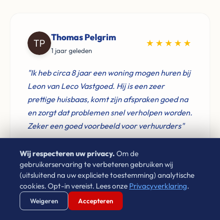
Thomas Pelgrim
★★★★★
1 jaar geleden
"Ik heb circa 8 jaar een woning mogen huren bij
Leon van Leco Vastgoed. Hij is een zeer
prettige huisbaas, komt zijn afspraken goed na
en zorgt dat problemen snel verholpen worden.
Zeker een goed voorbeeld voor verhuurders"
Wij respecteren uw privacy.
Om de
gebruikerservaring te verbeteren gebruiken wij
(uitsluitend na uw expliciete toestemming) analytische
Don Verwijst
cookies. Opt-in vereist. Lees onze
Privacyverklaring
.
★★★★★
Verstuur WhatsApp
Bel Ons Direct
2 jaar geleden
Weigeren
Accepteren