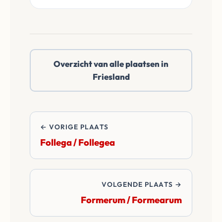
doen een reëel netto
onafhankelijke
bod.
notaris te kiezen in
Folsgare / Folsgeare
of daarbuiten. Wij
Overzicht van alle plaatsen in
betalen alle
Friesland
overdrachtskosten
en notariskosten van
de transactie.
← VORIGE PLAATS
Follega / Follegea
VOLGENDE PLAATS →
Formerum / Formearum