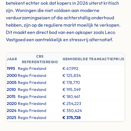
betekent echter ook dat kopers in 2026 uiterst kritisch
zijn. Woningen die niet voldoen aan moderne
verduurzamingseisen of die achterstallig onderhoud
hebben, zijn op de reguliere markt moeilijk te verkopen.
Dit maakt een direct bod van een opkoper zoals Leco
Vastgoed een aantrekkelijk en stressvrij alternatief.
CBS
JAAR
GEMIDDELDE TRANSACTIEPRIJS
REFERENTIEREGIO
1995
Regio Friesland
€ 67,992
2000
Regio Friesland
€ 125,834
2005
Regio Friesland
€ 178,770
2010
Regio Friesland
€ 195,349
2015
Regio Friesland
€ 180,461
2020
Regio Friesland
€ 254,223
2024
Regio Friesland
€ 350,624
2025
Regio Friesland
€ 375,728