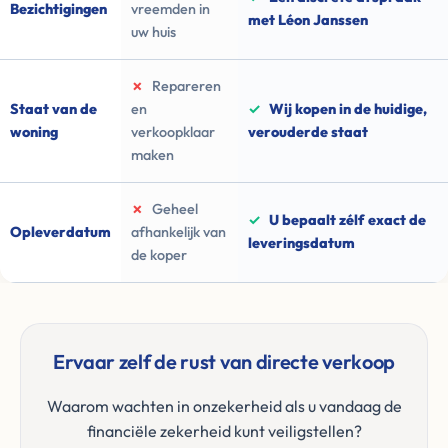
Bezichtigingen
vreemden in
met Léon Janssen
uw huis
✗
Repareren
Staat van de
en
✓
Wij kopen in de huidige,
woning
verkoopklaar
verouderde staat
maken
✗
Geheel
✓
U bepaalt zélf exact de
Opleverdatum
afhankelijk van
leveringsdatum
de koper
Ervaar zelf de rust van directe verkoop
Waarom wachten in onzekerheid als u vandaag de
financiële zekerheid kunt veiligstellen?