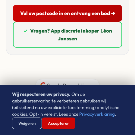
Vul uw postcode in en ontvang een bod ➜
✓
Vragen? App discrete inkoper Léon
Janssen
Google Beoordelingen
Wij respecteren uw privacy.
Om de
gebruikerservaring te verbeteren gebruiken wij
Wat onze klanten zeggen
(uitsluitend na uw expliciete toestemming) analytische
cookies. Opt-in vereist. Lees onze
Privacyverklaring
.
4.9 / 5.0
★★★★★
Verstuur WhatsApp
Bel Ons Direct
Weigeren
Accepteren