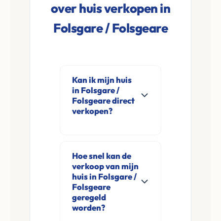
over huis verkopen in
Folsgare / Folsgeare
Kan ik mijn huis
in Folsgare /
Folsgeare direct
verkopen?
Ja, Leco Vastgoed
koopt woningen
Hoe snel kan de
direct aan in
verkoop van mijn
Folsgare / Folsgeare
huis in Folsgare /
en omgeving. U
Folsgeare
geregeld
verkoopt
worden?
rechtstreeks aan ons