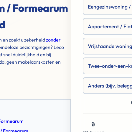
m / Formearum
Eengezinswoning / R
od
Appartement / Fla
m en zoekt u zekerheid
zonder
Vrijstaande woning 
eindeloze bezichtigingen? Leco
snel duidelijkheid en bij
nda, geen makelaarskosten en
Twee-onder-een-k
Anders (bijv. beleg
/ Formearum
🔒
 / Formearum