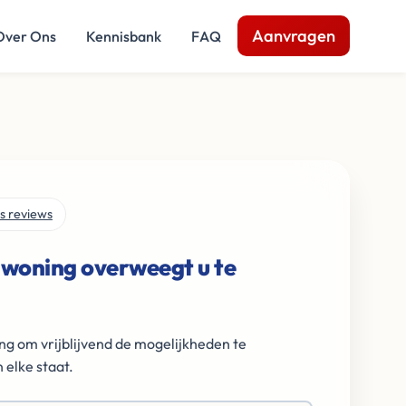
Aanvragen
Over Ons
Kennisbank
FAQ
s reviews
 woning overweegt u te
ng om vrijblijvend de mogelijkheden te
 elke staat.