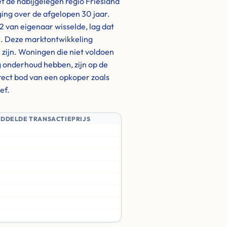
et de nabijgelegen regio Friesland
ging over de afgelopen 30 jaar.
 van eigenaar wisselde, lag dat
). Deze marktontwikkeling
h zijn. Woningen die niet voldoen
 onderhoud hebben, zijn op de
irect bod van een opkoper zoals
ef.
IDDELDE TRANSACTIEPRIJS