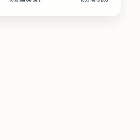
Notarieel Getoetst
100% Netto Bod