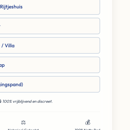
ijtjeshuis
t
/ Villa
ap
gingspand)
🔒
100% vrijblijvend en discreet.
⚖️
💰