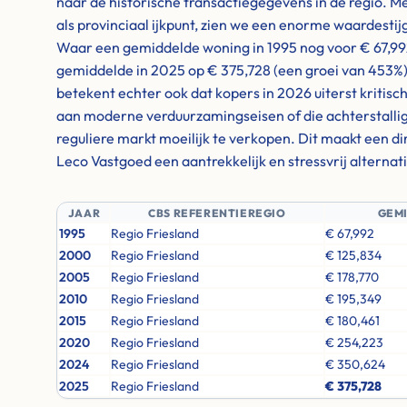
naar de historische transactiegegevens in de regio. M
als provinciaal ijkpunt, zien we een enorme waardestij
Waar een gemiddelde woning in 1995 nog voor € 67,992
gemiddelde in 2025 op € 375,728 (een groei van 453%
betekent echter ook dat kopers in 2026 uiterst kritisc
aan moderne verduurzamingseisen of die achterstallig
reguliere markt moeilijk te verkopen. Dit maakt een d
Leco Vastgoed een aantrekkelijk en stressvrij alternati
JAAR
CBS REFERENTIEREGIO
GEM
1995
Regio Friesland
€ 67,992
2000
Regio Friesland
€ 125,834
2005
Regio Friesland
€ 178,770
2010
Regio Friesland
€ 195,349
2015
Regio Friesland
€ 180,461
2020
Regio Friesland
€ 254,223
2024
Regio Friesland
€ 350,624
2025
Regio Friesland
€ 375,728