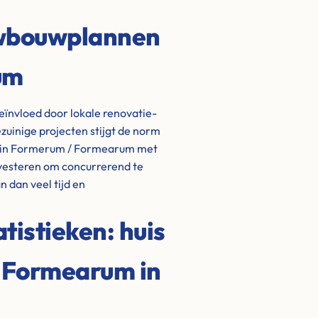
uwbouwplannen
um
nvloed door lokale renovatie-
uinige projecten stijgt de norm
n in Formerum / Formearum met
nvesteren om concurrerend te
 dan veel tijd en
istieken: huis
 Formearum in