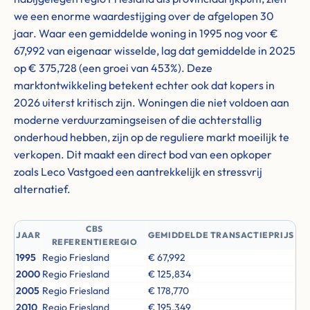
we een enorme waardestijging over de afgelopen 30
jaar. Waar een gemiddelde woning in 1995 nog voor €
67,992 van eigenaar wisselde, lag dat gemiddelde in 2025
op € 375,728 (een groei van 453%). Deze
marktontwikkeling betekent echter ook dat kopers in
2026 uiterst kritisch zijn. Woningen die niet voldoen aan
moderne verduurzamingseisen of die achterstallig
onderhoud hebben, zijn op de reguliere markt moeilijk te
verkopen. Dit maakt een direct bod van een opkoper
zoals Leco Vastgoed een aantrekkelijk en stressvrij
alternatief.
CBS
JAAR
GEMIDDELDE TRANSACTIEPRIJS
REFERENTIEREGIO
1995
Regio Friesland
€ 67,992
2000
Regio Friesland
€ 125,834
2005
Regio Friesland
€ 178,770
2010
Regio Friesland
€ 195,349