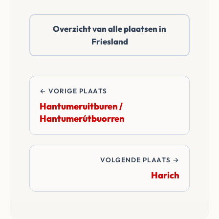
reëel netto bod.
Hantumhuizen /
Hantumhuzen of
Overzicht van alle plaatsen in
daarbuiten. Wij
Friesland
betalen alle
overdrachtskosten
en notariskosten van
de transactie.
← VORIGE PLAATS
Hantumeruitburen /
Hantumerútbuorren
VOLGENDE PLAATS →
Harich