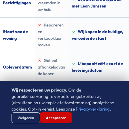
Bezichtigingen
vreemden in
met Léon Janssen
uw huis
✗
Repareren
Staat van de
en
✓
Wij kopen in de huidige,
woning
verkoopklaar
verouderde staat
maken
✗
Geheel
✓
U bepaalt zélf exact de
Opleverdatum
afhankelijk van
leveringsdatum
de koper
Wij respecteren uw privacy.
Om de
gebruikerservaring te verbeteren gebruiken wij
(uitsluitend na uw expliciete toestemming) analytische
Ervaar zelf de rust van directe verkoop
cookies. Opt-in vereist. Lees onze
Privacyverklaring
.
Verstuur WhatsApp
Bel Ons Direct
Waarom wachten in onzekerheid als u vandaag de
Weigeren
Accepteren
financiële zekerheid kunt veiligstellen?