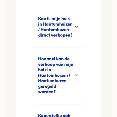
Kan ik mijn huis
in Hantumhuizen
/ Hantumhuzen
direct verkopen?
Ja, Leco Vastgoed
koopt woningen
Hoe snel kan de
direct aan in
verkoop van mijn
Hantumhuizen /
huis in
Hantumhuzen en
Hantumhuizen /
Hantumhuzen
omgeving. U
geregeld
verkoopt
worden?
rechtstreeks aan ons
Meestal ontvangt u
zonder
na de online
financieringsvoorbehoud
Kopen jullie ook