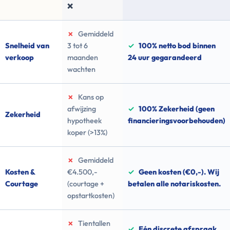
❌
✗
Gemiddeld
Snelheid van
3 tot 6
✓
100% netto bod binnen
verkoop
maanden
24 uur gegarandeerd
wachten
✗
Kans op
afwijzing
✓
100% Zekerheid (geen
Zekerheid
hypotheek
financieringsvoorbehouden)
koper (>13%)
✗
Gemiddeld
Kosten &
€4.500,-
✓
Geen kosten (€0,-). Wij
Courtage
(courtage +
betalen alle notariskosten.
opstartkosten)
✗
Tientallen
✓
Eén discrete afspraak