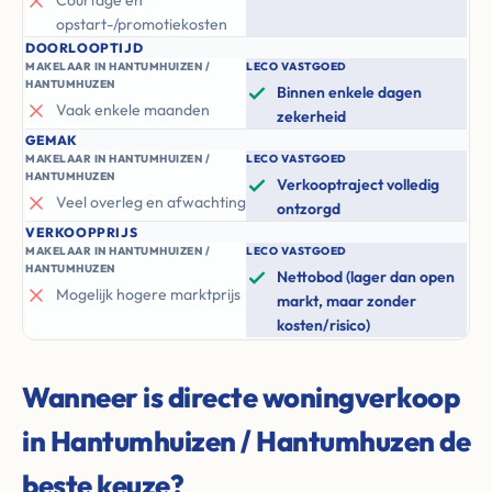
Courtage en
opstart-/promotiekosten
DOORLOOPTIJD
MAKELAAR IN HANTUMHUIZEN /
LECO VASTGOED
HANTUMHUZEN
Binnen enkele dagen
Vaak enkele maanden
zekerheid
GEMAK
MAKELAAR IN HANTUMHUIZEN /
LECO VASTGOED
HANTUMHUZEN
Verkooptraject volledig
Veel overleg en afwachting
ontzorgd
VERKOOPPRIJS
MAKELAAR IN HANTUMHUIZEN /
LECO VASTGOED
HANTUMHUZEN
Nettobod (lager dan open
Mogelijk hogere marktprijs
markt, maar zonder
kosten/risico)
Wanneer is directe woningverkoop
in Hantumhuizen / Hantumhuzen de
beste keuze?