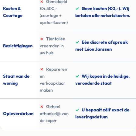
✗
Gemiddeld
Kosten &
€4.500,-
✓
Geen kosten (€0,-). Wij
Courtage
(courtage +
betalen alle notariskosten.
opstartkosten)
✗
Tientallen
✓
Eén discrete afspraak
Bezichtigingen
vreemden in
met Léon Janssen
uw huis
✗
Repareren
Staat van de
en
✓
Wij kopen in de huidige,
woning
verkoopklaar
verouderde staat
maken
✗
Geheel
✓
U bepaalt zélf exact de
Opleverdatum
afhankelijk van
leveringsdatum
de koper