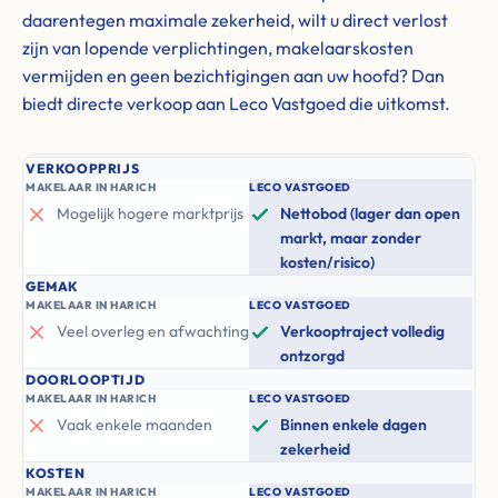
daarentegen maximale zekerheid, wilt u direct verlost
zijn van lopende verplichtingen, makelaarskosten
vermijden en geen bezichtigingen aan uw hoofd? Dan
biedt directe verkoop aan Leco Vastgoed die uitkomst.
VERKOOPPRIJS
MAKELAAR IN HARICH
LECO VASTGOED
Mogelijk hogere marktprijs
Nettobod (lager dan open
markt, maar zonder
kosten/risico)
GEMAK
MAKELAAR IN HARICH
LECO VASTGOED
Veel overleg en afwachting
Verkooptraject volledig
ontzorgd
DOORLOOPTIJD
MAKELAAR IN HARICH
LECO VASTGOED
Vaak enkele maanden
Binnen enkele dagen
zekerheid
KOSTEN
MAKELAAR IN HARICH
LECO VASTGOED