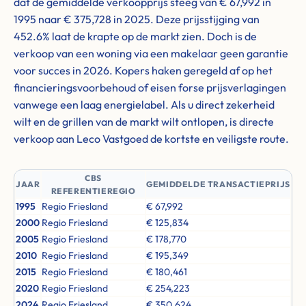
dat de gemiddelde verkoopprijs steeg van € 67,992 in
1995 naar € 375,728 in 2025. Deze prijsstijging van
452.6% laat de krapte op de markt zien. Doch is de
verkoop van een woning via een makelaar geen garantie
voor succes in 2026. Kopers haken geregeld af op het
financieringsvoorbehoud of eisen forse prijsverlagingen
vanwege een laag energielabel. Als u direct zekerheid
wilt en de grillen van de markt wilt ontlopen, is directe
verkoop aan Leco Vastgoed de kortste en veiligste route.
CBS
JAAR
GEMIDDELDE TRANSACTIEPRIJS
REFERENTIEREGIO
1995
Regio Friesland
€ 67,992
2000
Regio Friesland
€ 125,834
2005
Regio Friesland
€ 178,770
2010
Regio Friesland
€ 195,349
2015
Regio Friesland
€ 180,461
2020
Regio Friesland
€ 254,223
2024
Regio Friesland
€ 350,624