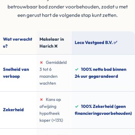
betrouwbaar bod zonder voorbehouden, zodat u met
een gerust hart de volgende stap kunt zetten.
Wat verwacht
Makelaar in
Leco Vastgoed B.V. ✅
u?
Harich ❌
✗
Gemiddeld
Snelheid van
3 tot 6
✓
100% netto bod binnen
verkoop
maanden
24 uur gegarandeerd
wachten
✗
Kans op
afwijzing
✓
100% Zekerheid (geen
Zekerheid
hypotheek
financieringsvoorbehouden)
koper (>13%)