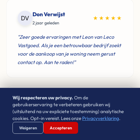
Don Verwijst
★★★★★
2 jaar geleden
"Zeer goede ervaringen met Leon van Leco
Vastgoed. Als je een betrouwbaar bedrijf zoekt
voor de aankoop van je woning neem gerust
contact op. Aan te raden!"
Wij respecteren uw privacy.
Om de
A N
gebruikerservaring te verbeteren gebruiken wij
★★★★★
8 jaar geleden
(uitsluitend na uw expliciete toestemming) analytische
cookies. Opt-in vereist. Lees onze
Privacyverklaring
.
"Directa Vastgoed heeft ons voortreffelijk
Verstuur WhatsApp
Bel Ons Direct
Weigeren
Accepteren
geholpen ons huis te kopen."