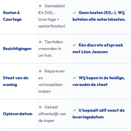
✗
Gemiddeld
Kosten &
€4.500,-
✓
Geen kosten (€0,-). Wij
Courtage
(courtage +
betalen alle notariskosten.
opstartkosten)
✗
Tientallen
✓
Eén discrete afspraak
Bezichtigingen
vreemden in
met Léon Janssen
uw huis
✗
Repareren
Staat van de
en
✓
Wij kopen in de huidige,
woning
verkoopklaar
verouderde staat
maken
✗
Geheel
✓
U bepaalt zélf exact de
Opleverdatum
afhankelijk van
leveringsdatum
de koper