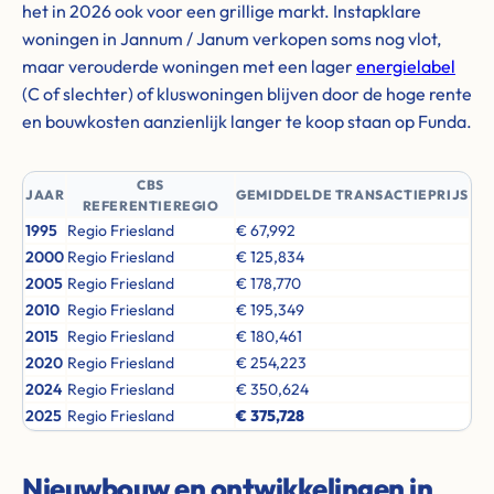
het in 2026 ook voor een grillige markt. Instapklare
woningen in Jannum / Janum verkopen soms nog vlot,
maar verouderde woningen met een lager
energielabel
(C of slechter) of kluswoningen blijven door de hoge rente
en bouwkosten aanzienlijk langer te koop staan op Funda.
CBS
JAAR
GEMIDDELDE TRANSACTIEPRIJS
REFERENTIEREGIO
1995
Regio Friesland
€ 67,992
2000
Regio Friesland
€ 125,834
2005
Regio Friesland
€ 178,770
2010
Regio Friesland
€ 195,349
2015
Regio Friesland
€ 180,461
2020
Regio Friesland
€ 254,223
2024
Regio Friesland
€ 350,624
2025
Regio Friesland
€ 375,728
Nieuwbouw en ontwikkelingen in