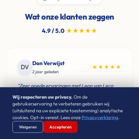
Wat onze klanten zeggen
4.9 / 5.0
★★★★★
Don Verwijst
★★★★★
2 jaar geleden
"Zeer goede ervaringen met Leon van Leco
Vastgoed. Als je een betrouwbaar bedrijf zoekt
Wij respecteren uw privacy.
Om de
voor de aankoop van je woning neem gerust
gebruikerservaring te verbeteren gebruiken wij
contact op. Aan te raden!"
(uitsluitend na uw expliciete toestemming) analytische
cookies. Opt-in vereist. Lees onze
Privacyverklaring
.
Verstuur WhatsApp
Bel Ons Direct
Weigeren
Accepteren