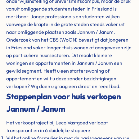
onderwijsinstelling of universiteitscampus, maar de druk
vanuit omliggende studentensteden in Friesland is
merkbaar. Jonge professionals en studenten wijken
vanwege de krapte in de grote steden steeds vaker uit
naar omliggende plaatsen zoals Jannum / Janum.
Onderzoek van het CBS (WoON) bevestigt dat jongeren
in Friesland vaker langer thuis wonen of aangewezen zijn
op particuliere huursectoren. Dit maakt kleinere
woningen en appartementen in Jannum / Janum een
gewild segment. Heeft u een starterswoning of
appartement en wilt u deze zonder bezichtigingen
verkopen? Wij doen u graag een direct en reëel bod.
Stappenplan voor huis verkopen
Jannum / Janum
Het verkooptraject bij Leco Vastgoed verloopt
transparant en in 6 duidelijke stappen:
Vul het online formulier in met de basisgegevens van uw