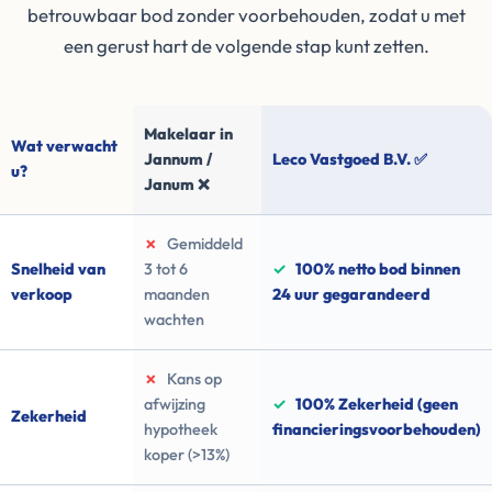
betrouwbaar bod zonder voorbehouden, zodat u met
een gerust hart de volgende stap kunt zetten.
Makelaar in
Wat verwacht
Jannum /
Leco Vastgoed B.V. ✅
u?
Janum ❌
✗
Gemiddeld
Snelheid van
3 tot 6
✓
100% netto bod binnen
verkoop
maanden
24 uur gegarandeerd
wachten
✗
Kans op
afwijzing
✓
100% Zekerheid (geen
Zekerheid
hypotheek
financieringsvoorbehouden)
koper (>13%)