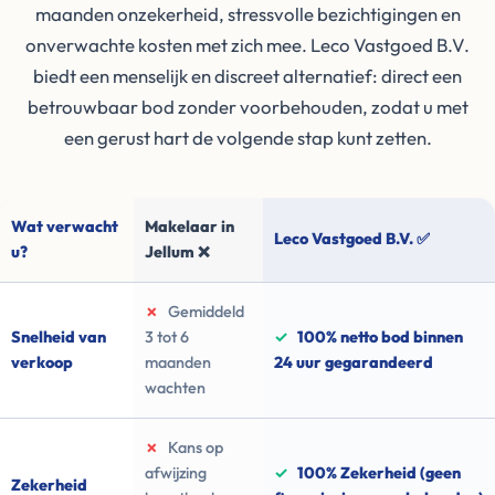
maanden onzekerheid, stressvolle bezichtigingen en
onverwachte kosten met zich mee. Leco Vastgoed B.V.
biedt een menselijk en discreet alternatief: direct een
betrouwbaar bod zonder voorbehouden, zodat u met
een gerust hart de volgende stap kunt zetten.
Wat verwacht
Makelaar in
Leco Vastgoed B.V. ✅
u?
Jellum ❌
✗
Gemiddeld
Snelheid van
3 tot 6
✓
100% netto bod binnen
verkoop
maanden
24 uur gegarandeerd
wachten
✗
Kans op
afwijzing
✓
100% Zekerheid (geen
Zekerheid