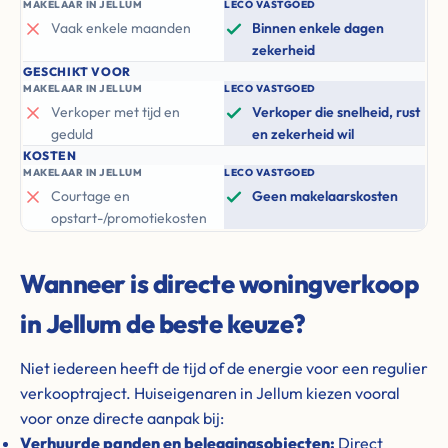
MAKELAAR IN JELLUM
LECO VASTGOED
Vaak enkele maanden
Binnen enkele dagen
zekerheid
GESCHIKT VOOR
MAKELAAR IN JELLUM
LECO VASTGOED
Verkoper met tijd en
Verkoper die snelheid, rust
geduld
en zekerheid wil
KOSTEN
MAKELAAR IN JELLUM
LECO VASTGOED
Courtage en
Geen makelaarskosten
opstart-/promotiekosten
Wanneer is directe woningverkoop
in Jellum de beste keuze?
Niet iedereen heeft de tijd of de energie voor een regulier
verkooptraject. Huiseigenaren in Jellum kiezen vooral
voor onze directe aanpak bij:
Verhuurde panden en beleggingsobjecten:
Direct