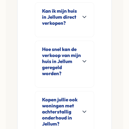
Kan ik mijn huis
in Jellum direct
verkopen?
Ja, Leco Vastgoed
koopt woningen
Hoe snel kan de
direct aan in Jellum
verkoop van mijn
en omgeving. U
huis in Jellum
verkoopt
geregeld
worden?
rechtstreeks aan ons
zonder
Meestal ontvangt u
financieringsvoorbehoud
na de online
en zonder
Kopen jullie ook
aanvraag en
woningen met
makelaarskosten.
eventuele korte
achterstallig
opname al binnen 24
onderhoud in
Jellum?
tot 48 uur een