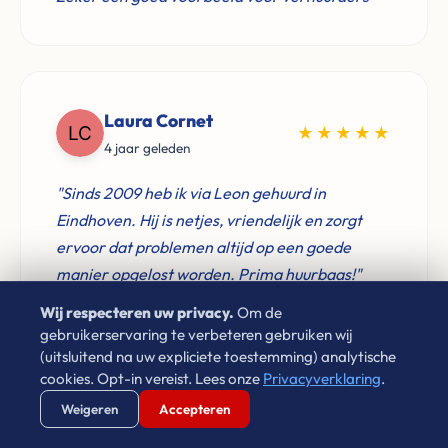
Laura Cornet
★★★★★
4 jaar geleden
"Sinds 2009 heb ik via Leon gehuurd in
Eindhoven. Hij is netjes, vriendelijk en zorgt
ervoor dat problemen altijd op een goede
manier opgelost worden. Prima huurbaas!"
Wij respecteren uw privacy.
Om de
gebruikerservaring te verbeteren gebruiken wij
(uitsluitend na uw expliciete toestemming) analytische
cookies. Opt-in vereist. Lees onze
Privacyverklaring
.
Don Verwijst
Verstuur WhatsApp
Bel Ons Direct
★★★★★
Weigeren
Accepteren
2 jaar geleden