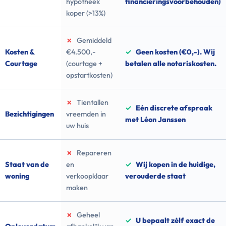
hypotheek
financieringsvoorbehouden)
koper (>13%)
✗
Gemiddeld
Kosten &
€4.500,-
✓
Geen kosten (€0,-). Wij
Courtage
(courtage +
betalen alle notariskosten.
opstartkosten)
✗
Tientallen
✓
Eén discrete afspraak
Bezichtigingen
vreemden in
met Léon Janssen
uw huis
✗
Repareren
Staat van de
en
✓
Wij kopen in de huidige,
woning
verkoopklaar
verouderde staat
maken
✗
Geheel
✓
U bepaalt zélf exact de