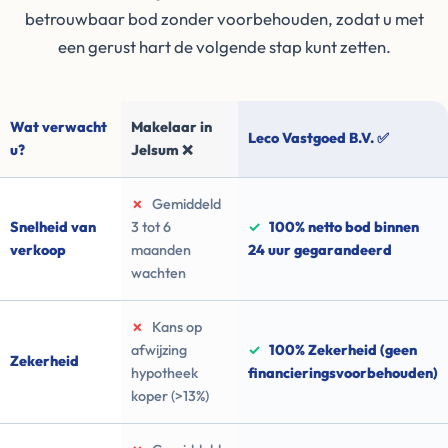
betrouwbaar bod zonder voorbehouden, zodat u met
een gerust hart de volgende stap kunt zetten.
Wat verwacht
Makelaar in
Leco Vastgoed B.V. ✅
u?
Jelsum ❌
✗
Gemiddeld
Snelheid van
3 tot 6
✓
100% netto bod binnen
verkoop
maanden
24 uur gegarandeerd
wachten
✗
Kans op
afwijzing
✓
100% Zekerheid (geen
Zekerheid
hypotheek
financieringsvoorbehouden)
koper (>13%)