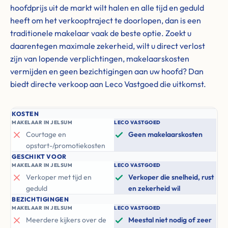
hoofdprijs uit de markt wilt halen en alle tijd en geduld
heeft om het verkooptraject te doorlopen, dan is een
traditionele makelaar vaak de beste optie. Zoekt u
daarentegen maximale zekerheid, wilt u direct verlost
zijn van lopende verplichtingen, makelaarskosten
vermijden en geen bezichtigingen aan uw hoofd? Dan
biedt directe verkoop aan Leco Vastgoed die uitkomst.
KOSTEN
MAKELAAR IN JELSUM
LECO VASTGOED
Courtage en
Geen makelaarskosten
opstart-/promotiekosten
GESCHIKT VOOR
MAKELAAR IN JELSUM
LECO VASTGOED
Verkoper met tijd en
Verkoper die snelheid, rust
geduld
en zekerheid wil
BEZICHTIGINGEN
MAKELAAR IN JELSUM
LECO VASTGOED
Meerdere kijkers over de
Meestal niet nodig of zeer