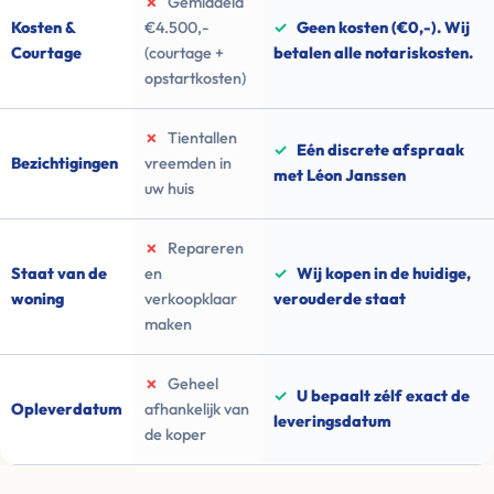
✗
Gemiddeld
Kosten &
€4.500,-
✓
Geen kosten (€0,-). Wij
Courtage
(courtage +
betalen alle notariskosten.
opstartkosten)
✗
Tientallen
✓
Eén discrete afspraak
Bezichtigingen
vreemden in
met Léon Janssen
uw huis
✗
Repareren
Staat van de
en
✓
Wij kopen in de huidige,
woning
verkoopklaar
verouderde staat
maken
✗
Geheel
✓
U bepaalt zélf exact de
Opleverdatum
afhankelijk van
leveringsdatum
de koper