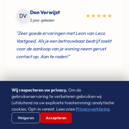
Don Verwijst
★★★★★
2 jaar geleden
"Zeer goede ervaringen met Leon van Leco
Vastgoed. Als je een betrouwbaar bedrijf zoekt
voor de aankoop van je woning neem gerust
contact op. Aan te raden!"
Wij respecteren uw privacy.
Om de
MB
★★★★★
gebruikerservaring te verbeteren gebruiken wij
6 maanden geleden
(uitsluitend na uw expliciete toestemming) analytische
cookies. Opt-in vereist. Lees onze
Privacyverklaring
.
"Ontzettend vriendelijk en goudeerlijk,
Verstuur WhatsApp
Bel Ons Direct
Weigeren
Accepteren
ontzettend fijn contact en ook een goed hart!"