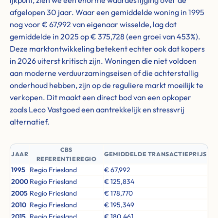
ijkpunt, zien we een enorme waardestijging over de
afgelopen 30 jaar. Waar een gemiddelde woning in 1995
nog voor € 67,992 van eigenaar wisselde, lag dat
gemiddelde in 2025 op € 375,728 (een groei van 453%).
Deze marktontwikkeling betekent echter ook dat kopers
in 2026 uiterst kritisch zijn. Woningen die niet voldoen
aan moderne verduurzamingseisen of die achterstallig
onderhoud hebben, zijn op de reguliere markt moeilijk te
verkopen. Dit maakt een direct bod van een opkoper
zoals Leco Vastgoed een aantrekkelijk en stressvrij
alternatief.
CBS
JAAR
GEMIDDELDE TRANSACTIEPRIJS
REFERENTIEREGIO
1995
Regio Friesland
€ 67,992
2000
Regio Friesland
€ 125,834
2005
Regio Friesland
€ 178,770
2010
Regio Friesland
€ 195,349
2015
Regio Friesland
€ 180,461